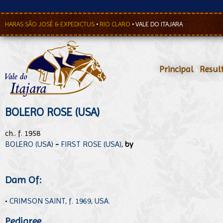
HARAS SÃO JOSÉ & EXPEDICTUS
•
RIO CLARO
•
VALE DO ITAJARA
Principal
•
Resul
BOLERO ROSE (USA)
ch.. f. 1958
BOLERO (USA)
-
FIRST ROSE (USA)
,
by
Dam Of:
•
CRIMSON SAINT, f. 1969, USA.
Pedigree