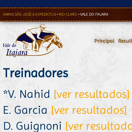
HARAS SÃO JOSÉ & EXPEDICTUS
•
RIO CLARO
•
VALE DO ITAJARA
Principal
•
Resul
Treinadores
*V. Nahid
[ver resultados]
E. Garcia
[ver resultados]
D. Guignoni
[ver resultado