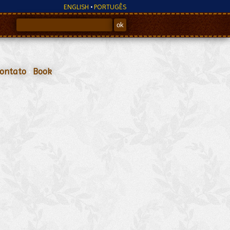
ENGLISH
•
PORTUGÊS
ontato
•
Book