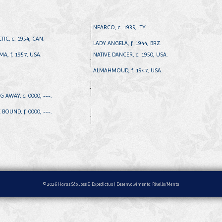
NEARCO, c. 1935, ITY.
IC, c. 1954, CAN.
LADY ANGELA, f. 1944, BRZ.
A, f. 1957, USA.
NATIVE DANCER, c. 1950, USA.
ALMAHMOUD, f. 1947, USA.
G AWAY, c. 0000, ---.
BOUND, f. 0000, ---.
© 2026 Haras São José & Expedictus |
Desenvolvimento: Rivello/Menta