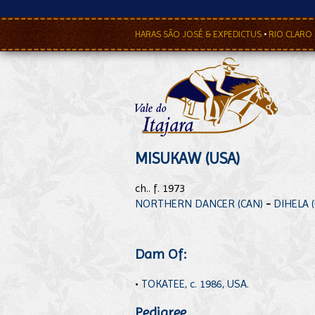
HARAS SÃO JOSÉ & EXPEDICTUS
•
RIO CLARO
MISUKAW (USA)
ch.. f. 1973
NORTHERN DANCER (CAN)
-
DIHELA 
Dam Of:
•
TOKATEE, c. 1986, USA.
Pedigree