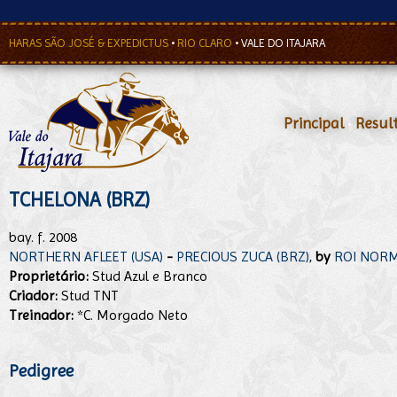
HARAS SÃO JOSÉ & EXPEDICTUS
•
RIO CLARO
•
VALE DO ITAJARA
Principal
•
Resul
TCHELONA (BRZ)
bay. f. 2008
NORTHERN AFLEET (USA)
-
PRECIOUS ZUCA (BRZ)
,
by
ROI NORM
Proprietário:
Stud Azul e Branco
Criador:
Stud TNT
Treinador:
*C. Morgado Neto
Pedigree