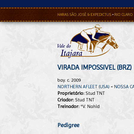
HARAS SÃO JOSÉ & EXPEDICTUS
•
RIO CLARO
VIRADA IMPOSSIVEL (BRZ)
bay. c. 2009
NORTHERN AFLEET (USA)
-
NOSSA CA
Proprietário:
Stud TNT
Criador:
Stud TNT
Treinador:
*V. Nahid
Pedigree