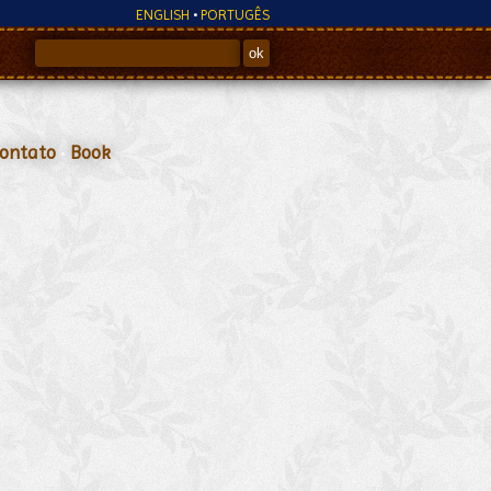
ENGLISH
•
PORTUGÊS
ontato
•
Book