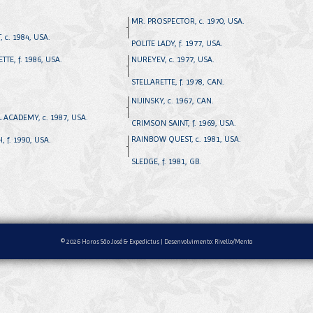
MR. PROSPECTOR, c. 1970, USA.
, c. 1984, USA.
POLITE LADY, f. 1977, USA.
TE, f. 1986, USA.
NUREYEV, c. 1977, USA.
STELLARETTE, f. 1978, CAN.
NIJINSKY, c. 1967, CAN.
 ACADEMY, c. 1987, USA.
CRIMSON SAINT, f. 1969, USA.
RAINBOW QUEST, c. 1981, USA.
 f. 1990, USA.
SLEDGE, f. 1981, GB.
© 2026 Haras São José & Expedictus |
Desenvolvimento: Rivello/Menta