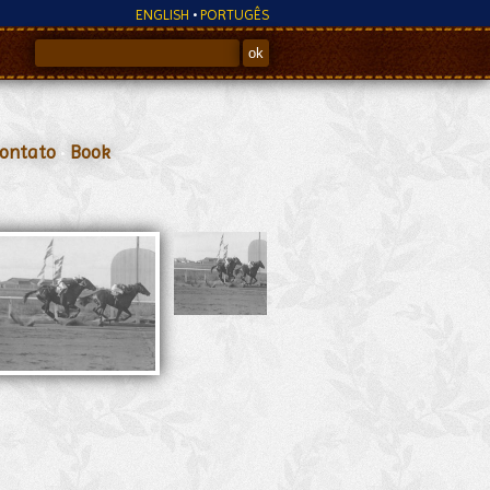
ENGLISH
•
PORTUGÊS
ontato
•
Book