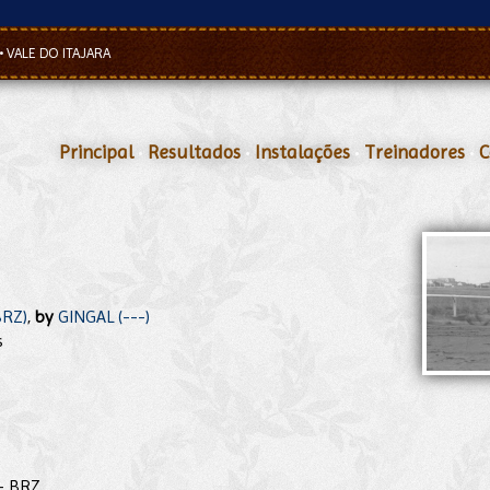
•
VALE DO ITAJARA
Principal
•
Resultados
•
Instalações
•
Treinadores
•
C
BRZ)
,
by
GINGAL (---)
s
- BRZ