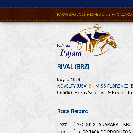
HARAS SÃO JOSÉ & EXPEDICTUS
•
RIO CLARO
RIVAL (BRZ)
bay. c. 1923
NOVELTY (USA)
-
MISS FLORENCE (
Criador:
Haras Sao Jose & Expedictu
Race Record
°
1927 - 1
, Gr2, GP GUANABARA - BRZ
°
1926 - 1
, Lr, GP TACA DE PRODUTOS 