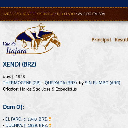
HARAS SÃO JOSÉ & EXPEDICTUS
•
RIO CLARO
•
VALE DO ITAJARA
Principal
•
Resul
XENDI (BRZ)
bay. f. 1928
THERMOGENE (GB)
-
QUEIXADA (BRZ)
,
by
SIN RUMBO (ARG)
Criador:
Haras Sao Jose & Expedictus
Dam Of:
•
EL FARO, c. 1940, BRZ.
•
DUCHKA, f. 1939, BRZ.