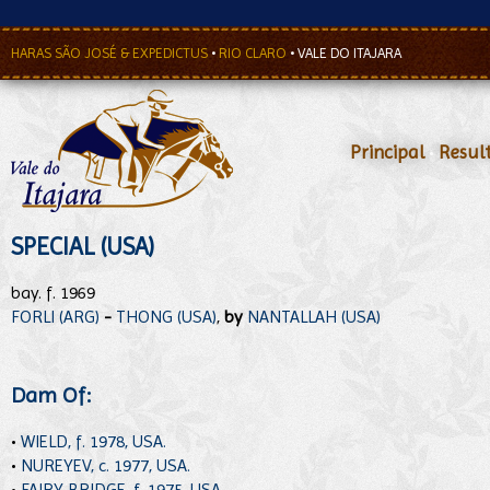
HARAS SÃO JOSÉ & EXPEDICTUS
•
RIO CLARO
•
VALE DO ITAJARA
Principal
•
Resul
SPECIAL (USA)
bay. f. 1969
FORLI (ARG)
-
THONG (USA)
,
by
NANTALLAH (USA)
Dam Of:
•
WIELD, f. 1978, USA.
•
NUREYEV, c. 1977, USA.
•
FAIRY BRIDGE, f. 1975, USA.