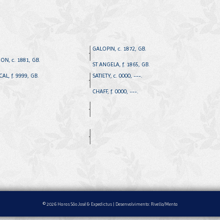
GALOPIN, c. 1872, GB.
ON, c. 1881, GB.
ST ANGELA, f. 1865, GB.
CAL, f. 9999, GB.
SATIETY, c. 0000, ---.
CHAFF, f. 0000, ---.
© 2026 Haras São José & Expedictus |
Desenvolvimento: Rivello/Menta