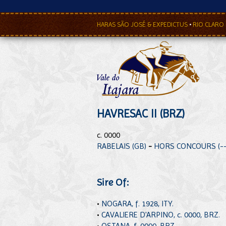
HARAS SÃO JOSÉ & EXPEDICTUS
•
RIO CLARO
HAVRESAC II (BRZ)
c. 0000
RABELAIS (GB)
-
HORS CONCOURS (--
Sire Of:
•
NOGARA, f. 1928, ITY.
•
CAVALIERE D'ARPINO, c. 0000, BRZ.
•
OSTANA, f. 0000, BRZ.