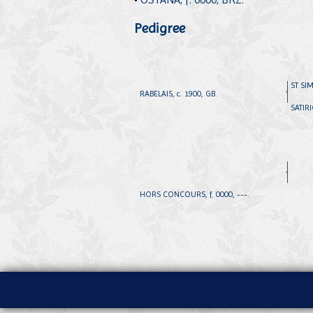
Pedigree
ST SIM
RABELAIS, c. 1900, GB.
SATIRI
HORS CONCOURS, f. 0000, ---.