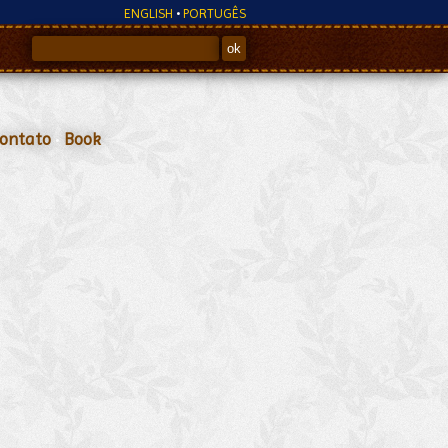
ENGLISH
•
PORTUGÊS
ontato
•
Book