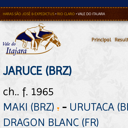
HARAS SÃO JOSÉ & EXPEDICTUS
•
RIO CLARO
•
VALE DO ITAJARA
Principal
•
Resul
JARUCE (BRZ)
ch.. f. 1965
MAKI (BRZ)
-
URUTACA (B
DRAGON BLANC (FR)